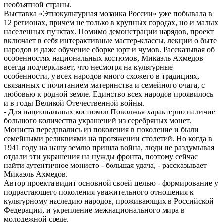
необъятной страны.
Выставка «Этнокультурная мозаика России» уже побывала в
12 регионах, причем не только в крупных городах, но и малых
населенных пунктах. Помимо демонстрации нарядов, проект
включает в себя интерактивные мастер-классы, лекции о быте
народов и даже обу­чение сборке юрт и чумов. Рассказывая об
особенностях национальных костюмов, Микаэль Ахмедов
всегда подчеркивает, что несмотря на культурные
особенности, у всех народов много схожего в традициях,
связанных с почитанием материнства и семейного очага, с
любовью к родной земле. Единство всех народов проявилось
и в годы Великой Отечественной войны.
- Для национальных костюмов Поволжья характерно наличие
большого количества украшений из серебряных монет.
Мониста передавались из поколения в поколение и были
семейными реликвиями на протяжении столетий. Но когда в
1941 году на нашу землю пришла война, люди не раздумывая
отдали эти украшения на нужды фронта, поэтому сейчас
найти аутентичное монисто - большая удача, - рассказывает
Микаэль Ахмедов.
Автор проекта видит основной своей целью - формирование у
подрастающего поколения уважительного отношения к
культурному наследию народов, проживающих в Российской
Федерации, и укрепление межнационального мира в
молодежной среде.